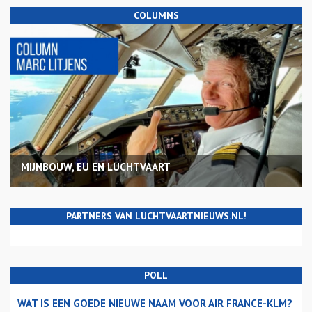
COLUMNS
MIJNBOUW, EU EN LUCHTVAART
PARTNERS VAN LUCHTVAARTNIEUWS.NL!
POLL
WAT IS EEN GOEDE NIEUWE NAAM VOOR AIR FRANCE-KLM?