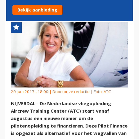
FINANCIERING
Bekijk aanbieding
20 juni 2017 - 18:00 | Door:
onze redactie
| Foto: ATC
NIJVERDAL - De Nederlandse vliegopleiding
Aircrew Training Center (ATC) start vanaf
augustus een nieuwe manier om de
pilotenopleiding te financieren. Deze Pilot Finance
is opgezet als alternatief voor het wegvallen van