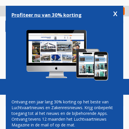
Overslaan
en
x
Digitaal Magazine
Registreer
Check in
naar
Profiteer nu van 30% korting
de
inhoud
gaan
Magazine
Podcasts
Vacatures
Toggl
naviga
Ontvang een jaar lang 30% korting op het beste van
Luchtvaartnieuws en Zakenreisnieuws. Krijg onbeperkt
toegang tot al het nieuws en de bijbehorende Apps.
VLIEGOPLEIDING ATC KOMT
Ontvang tevens 12 maanden het Luchtvaartnieuws
MET ALTERNATIEVE
Magazine in de mail of op de mat.