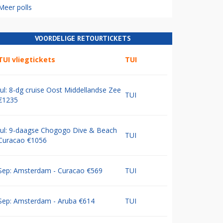
Meer polls
VOORDELIGE RETOURTICKETS
TUI vliegtickets
TUI
Jul: 8-dg cruise Oost Middellandse Zee
TUI
€1235
Jul: 9-daagse Chogogo Dive & Beach
TUI
Curacao €1056
Sep: Amsterdam - Curacao €569
TUI
Sep: Amsterdam - Aruba €614
TUI