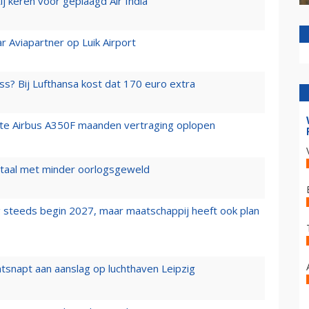
j keren voor geplaagd Air India
r Aviapartner op Luik Airport
ss? Bij Lufthansa kost dat 170 euro extra
rste Airbus A350F maanden vertraging oplopen
wartaal met minder oorlogsgeweld
 steeds begin 2027, maar maatschappij heeft ook plan
tsnapt aan aanslag op luchthaven Leipzig