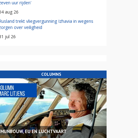
zeven uur rijden'
04 aug 26
Rusland trekt vliegvergunning Izhavia in wegens
zorgen over veiligheid
31 jul 26
COLUMNS
MIJNBOUW, EU EN LUCHTVAART