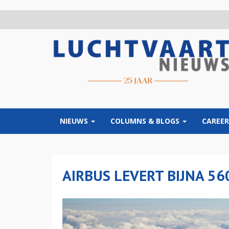
Overslaan
en
naar
de
inhoud
gaan
NIEUWS
COLUMNS & BLOGS
CAREER
AIRBUS LEVERT BIJNA 56