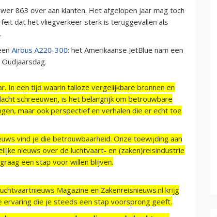
uwer 863 over aan klanten. Het afgelopen jaar mag toch
eit dat het vliegverkeer sterk is teruggevallen als
.
 een
Airbus A220-300
: het Amerikaanse JetBlue nam een
p Oudjaarsdag.
r. In een tijd waarin talloze vergelijkbare bronnen en
acht schreeuwen, is het belangrijk om betrouwbare
ngen, maar ook perspectief en verhalen die er echt toe
ieuws vind je die betrouwbaarheid. Onze toewijding aan
ijke nieuws over de luchtvaart- en (zaken)reisindustrie
raag een stap voor willen blijven.
Luchtvaartnieuws Magazine en Zakenreisnieuws.nl krijg
e ervaring die je steeds een stap voorsprong geeft.