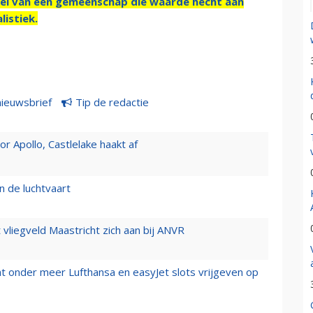
el van een gemeenschap die waarde hecht aan
listiek.
nieuwsbrief
Tip de redactie
 Apollo, Castlelake haakt af
n de luchtvaart
t vliegveld Maastricht zich aan bij ANVR
t onder meer Lufthansa en easyJet slots vrijgeven op