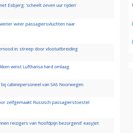
t Esbjerg: 'scheelt zeven uur rijden'
 winter weer passagiersvluchten naar
ernood in: streep door vlootuitbreiding
ukken winst Lufthansa hard omlaag
 bij cabinepersoneel van SAS Noorwegen
voor zelfgemaakt Russisch passagierstoestel
nen reizigers van ‘hoofdpijn bezorgend’ easyJet