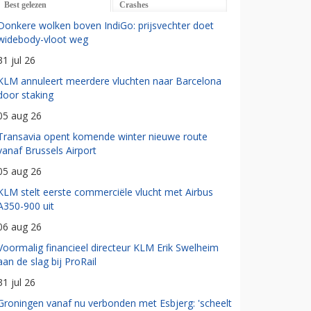
Best gelezen
Crashes
Donkere wolken boven IndiGo: prijsvechter doet
widebody-vloot weg
31 jul 26
KLM annuleert meerdere vluchten naar Barcelona
door staking
05 aug 26
Transavia opent komende winter nieuwe route
vanaf Brussels Airport
05 aug 26
KLM stelt eerste commerciële vlucht met Airbus
A350-900 uit
06 aug 26
Voormalig financieel directeur KLM Erik Swelheim
aan de slag bij ProRail
31 jul 26
Groningen vanaf nu verbonden met Esbjerg: 'scheelt