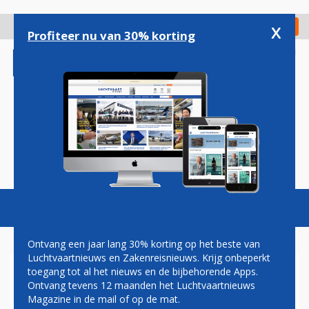
Overslaan
en
x
Digitaal Magazine
Registreer
Check in
naar
Profiteer nu van 30% korting
de
inhoud
gaan
Magazine
Podcasts
Vacatures
Toggl
naviga
Ontvang een jaar lang 30% korting op het beste van
Luchtvaartnieuws en Zakenreisnieuws. Krijg onbeperkt
toegang tot al het nieuws en de bijbehorende Apps.
TOELEVERANCIER BOEING
Ontvang tevens 12 maanden het Luchtvaartnieuws
KRIJGT FABRIEK AIRBUS-
Magazine in de mail of op de mat.