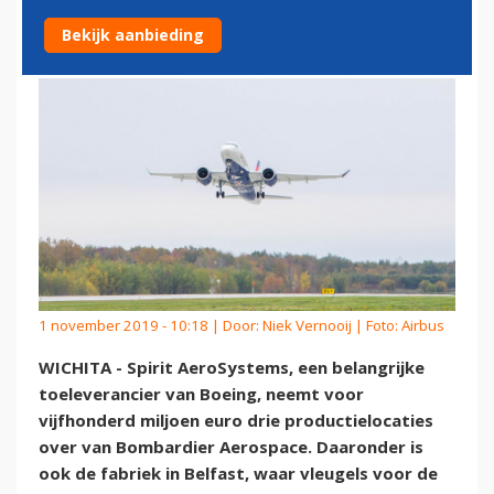
VLEUGELS IN HANDEN
Bekijk aanbieding
1 november 2019 - 10:18 | Door:
Niek Vernooij
| Foto: Airbus
WICHITA - Spirit AeroSystems, een belangrijke
toeleverancier van Boeing, neemt voor
vijfhonderd miljoen euro drie productielocaties
over van Bombardier Aerospace. Daaronder is
ook de fabriek in Belfast, waar vleugels voor de