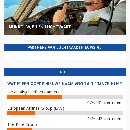
MIJNBOUW, EU EN LUCHTVAART
PARTNERS VAN LUCHTVAARTNIEUWS.NL!
POLL
WAT IS EEN GOEDE NIEUWE NAAM VOOR AIR FRANCE-KLM?
Verzin alsjeblieft iets anders
47% (81 stemmen)
European Airlines Group (EAG)
24% (42 stemmen)
The Blue Group