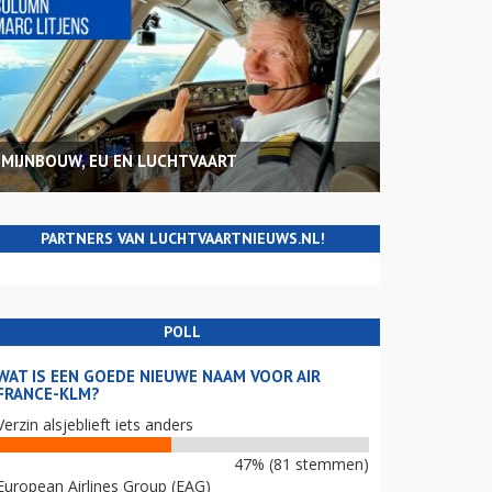
MIJNBOUW, EU EN LUCHTVAART
PARTNERS VAN LUCHTVAARTNIEUWS.NL!
POLL
WAT IS EEN GOEDE NIEUWE NAAM VOOR AIR
FRANCE-KLM?
Verzin alsjeblieft iets anders
47% (81 stemmen)
European Airlines Group (EAG)