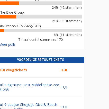
24% (42 stemmen)
The Blue Group
21% (36 stemmen)
Air-France-KLM-SAS(-TAP)
6% (11 stemmen)
Totaal aantal stemmen: 170
Meer polls
VOORDELIGE RETOURTICKETS
TUI vliegtickets
TUI
Jul: 8-dg cruise Oost Middellandse Zee
TUI
€1235
Jul: 9-daagse Chogogo Dive & Beach
TUI