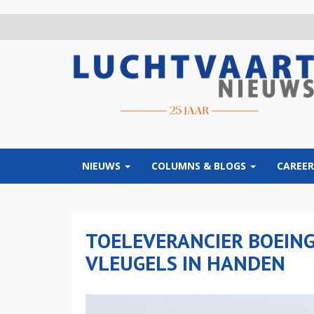
Overslaan
en
naar
de
inhoud
gaan
NIEUWS
COLUMNS & BLOGS
CAREER
TOELEVERANCIER BOEING 
VLEUGELS IN HANDEN