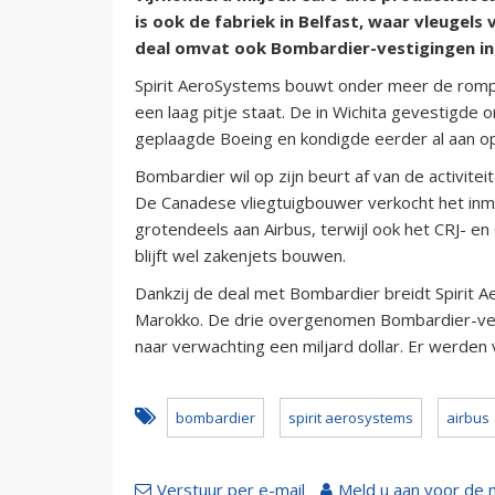
is ook de fabriek in Belfast, waar vleugel
deal omvat ook Bombardier-vestigingen in 
Spirit AeroSystems bouwt onder meer de romp
een laag pitje staat. De in Wichita gevestigde o
geplaagde Boeing en kondigde eerder al aan op
Bombardier wil op zijn beurt af van de activite
De Canadese vliegtuigbouwer verkocht het in
grotendeels aan Airbus, terwijl ook het CRJ-
blijft wel zakenjets bouwen.
Dankzij de deal met Bombardier breidt Spirit 
Marokko. De drie overgenomen Bombardier-ves
naar verwachting een miljard dollar. Er werden
bombardier
spirit aerosystems
airbus
Verstuur per e-mail
Meld u aan voor de 