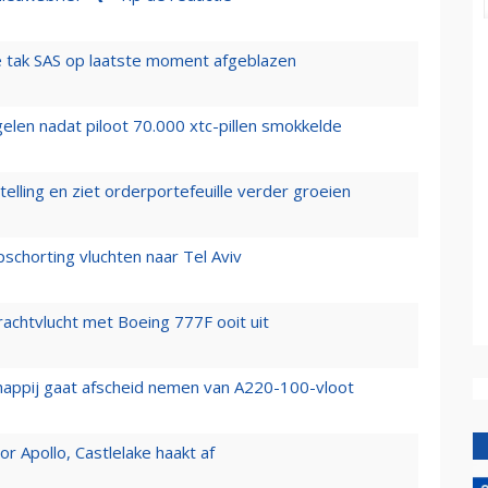
 tak SAS op laatste moment afgeblazen
elen nadat piloot 70.000 xtc-pillen smokkelde
elling en ziet orderportefeuille verder groeien
chorting vluchten naar Tel Aviv
vrachtvlucht met Boeing 777F ooit uit
happij gaat afscheid nemen van A220-100-vloot
 Apollo, Castlelake haakt af