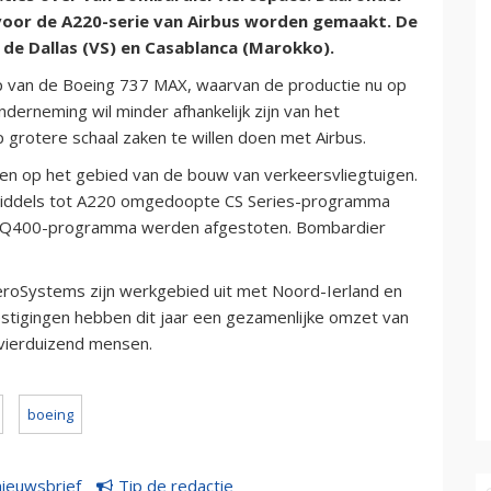
s voor de A220-serie van Airbus worden gemaakt. De
de Dallas (VS) en Casablanca (Marokko).
 van de Boeing 737 MAX, waarvan de productie nu op
nderneming wil minder afhankelijk zijn van het
 grotere schaal zaken te willen doen met Airbus.
iten op het gebied van de bouw van verkeersvliegtuigen.
middels tot A220 omgedoopte CS Series-programma
 en Q400-programma werden afgestoten. Bombardier
AeroSystems zijn werkgebied uit met Noord-Ierland en
tigingen hebben dit jaar een gezamenlijke omzet van
 vierduizend mensen.
boeing
nieuwsbrief
Tip de redactie