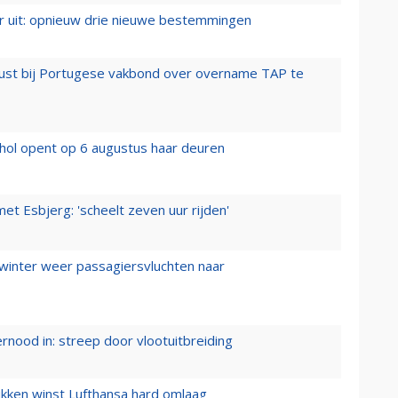
er uit: opnieuw drie nieuwe bestemmingen
rust bij Portugese vakbond over overname TAP te
hol opent op 6 augustus haar deuren
t Esbjerg: 'scheelt zeven uur rijden'
 winter weer passagiersvluchten naar
ernood in: streep door vlootuitbreiding
ukken winst Lufthansa hard omlaag