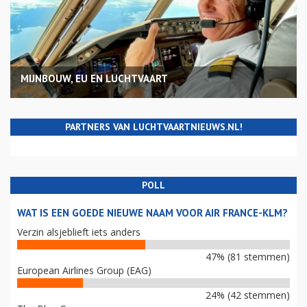
MIJNBOUW, EU EN LUCHTVAART
PARTNERS VAN LUCHTVAARTNIEUWS.NL!
POLL
WAT IS EEN GOEDE NIEUWE NAAM VOOR AIR FRANCE-KLM?
Verzin alsjeblieft iets anders
47% (81 stemmen)
European Airlines Group (EAG)
24% (42 stemmen)