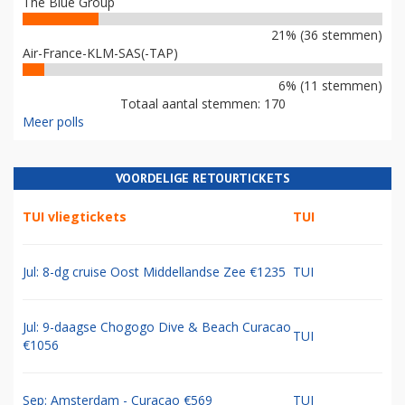
The Blue Group
21% (36 stemmen)
Air-France-KLM-SAS(-TAP)
6% (11 stemmen)
Totaal aantal stemmen: 170
Meer polls
VOORDELIGE RETOURTICKETS
TUI vliegtickets
TUI
Jul: 8-dg cruise Oost Middellandse Zee €1235
TUI
Jul: 9-daagse Chogogo Dive & Beach Curacao
TUI
€1056
Sep: Amsterdam - Curacao €569
TUI