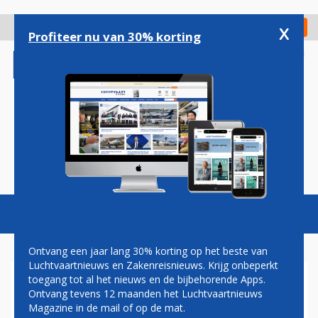
Overslaan
en
x
Digitaal Magazine
Registreer
Check in
naar
Profiteer nu van 30% korting
de
inhoud
gaan
Magazine
Podcasts
Vacatures
Toggl
naviga
Ontvang een jaar lang 30% korting op het beste van
Luchtvaartnieuws en Zakenreisnieuws. Krijg onbeperkt
toegang tot al het nieuws en de bijbehorende Apps.
A330-300
Ontvang tevens 12 maanden het Luchtvaartnieuws
Magazine in de mail of op de mat.