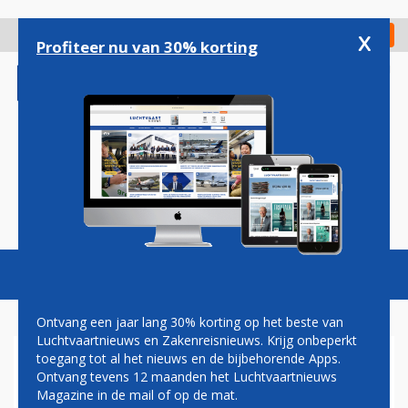
Overslaan
en
x
Digitaal Magazine
Registreer
Check in
naar
Profiteer nu van 30% korting
de
inhoud
gaan
Magazine
Podcasts
Vacatures
Toggl
naviga
Ontvang een jaar lang 30% korting op het beste van
Luchtvaartnieuws en Zakenreisnieuws. Krijg onbeperkt
toegang tot al het nieuws en de bijbehorende Apps.
ABUJA
Ontvang tevens 12 maanden het Luchtvaartnieuws
Magazine in de mail of op de mat.