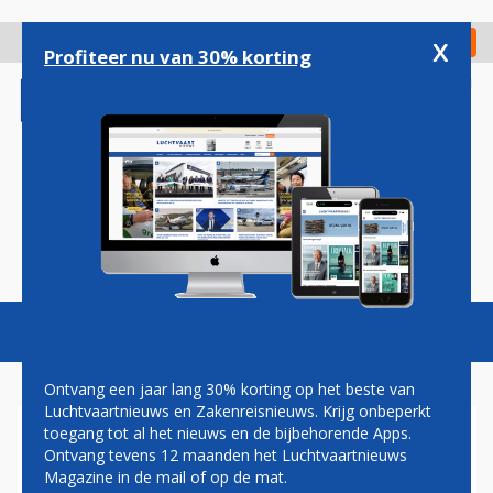
Overslaan
en
x
Digitaal Magazine
Registreer
Check in
naar
Profiteer nu van 30% korting
de
inhoud
gaan
Magazine
Podcasts
Vacatures
Toggl
naviga
Ontvang een jaar lang 30% korting op het beste van
Luchtvaartnieuws en Zakenreisnieuws. Krijg onbeperkt
toegang tot al het nieuws en de bijbehorende Apps.
ABUJA
Ontvang tevens 12 maanden het Luchtvaartnieuws
Magazine in de mail of op de mat.