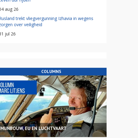
04 aug 26
Rusland trekt vliegvergunning Izhavia in wegens
zorgen over veiligheid
31 jul 26
COLUMNS
MIJNBOUW, EU EN LUCHTVAART