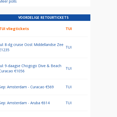
Meer polls
VOORDELIGE RETOURTICKETS
TUI vliegtickets
TUI
Jul: 8-dg cruise Oost Middellandse Zee
TUI
€1235
Jul: 9-daagse Chogogo Dive & Beach
TUI
Curacao €1056
Sep: Amsterdam - Curacao €569
TUI
Sep: Amsterdam - Aruba €614
TUI