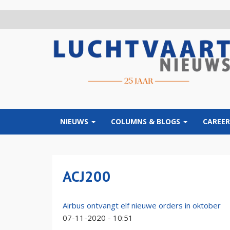
Overslaan
en
naar
de
inhoud
gaan
NIEUWS
COLUMNS & BLOGS
CAREER
ACJ200
Airbus ontvangt elf nieuwe orders in oktober
07-11-2020 - 10:51