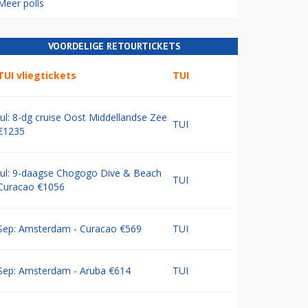
Meer polls
VOORDELIGE RETOURTICKETS
TUI vliegtickets
TUI
Jul: 8-dg cruise Oost Middellandse Zee
TUI
€1235
Jul: 9-daagse Chogogo Dive & Beach
TUI
Curacao €1056
Sep: Amsterdam - Curacao €569
TUI
Sep: Amsterdam - Aruba €614
TUI