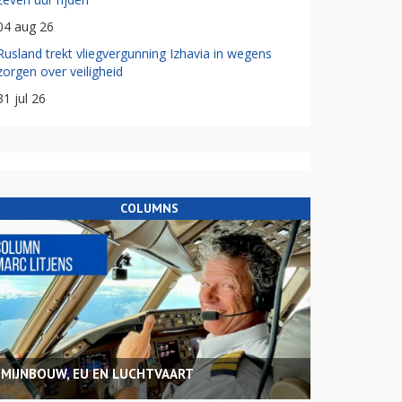
04 aug 26
Rusland trekt vliegvergunning Izhavia in wegens
zorgen over veiligheid
31 jul 26
COLUMNS
MIJNBOUW, EU EN LUCHTVAART