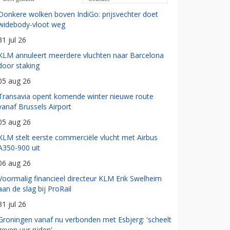
Donkere wolken boven IndiGo: prijsvechter doet
widebody-vloot weg
31 jul 26
KLM annuleert meerdere vluchten naar Barcelona
door staking
05 aug 26
Transavia opent komende winter nieuwe route
vanaf Brussels Airport
05 aug 26
KLM stelt eerste commerciële vlucht met Airbus
A350-900 uit
06 aug 26
Voormalig financieel directeur KLM Erik Swelheim
aan de slag bij ProRail
31 jul 26
Groningen vanaf nu verbonden met Esbjerg: 'scheelt
zeven uur rijden'