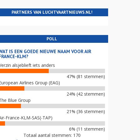
PARTNERS VAN LUCHTVAARTNIEUWS.NL!
POLL
WAT IS EEN GOEDE NIEUWE NAAM VOOR AIR
FRANCE-KLM?
Verzin alsjeblieft iets anders
47% (81 stemmen)
European Airlines Group (EAG)
24% (42 stemmen)
The Blue Group
21% (36 stemmen)
Air-France-KLM-SAS(-TAP)
6% (11 stemmen)
Totaal aantal stemmen: 170