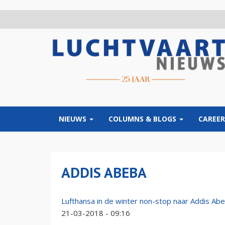
Overslaan
en
naar
de
inhoud
gaan
NIEUWS
COLUMNS & BLOGS
CAREER
ADDIS ABEBA
Lufthansa in de winter non-stop naar Addis Ab
21-03-2018 - 09:16