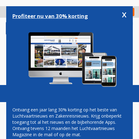
Overslaan
en
x
Digitaal Magazine
Registreer
Check in
naar
Profiteer nu van 30% korting
de
inhoud
gaan
Magazine
Podcasts
Vacatures
Toggl
naviga
Ontvang een jaar lang 30% korting op het beste van
Luchtvaartnieuws en Zakenreisnieuws. Krijg onbeperkt
toegang tot al het nieuws en de bijbehorende Apps.
AIR ALGERIE
Ontvang tevens 12 maanden het Luchtvaartnieuws
Magazine in de mail of op de mat.