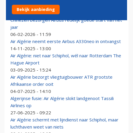
Emirates dreigt niet meer welkom te zijn in Algerije
Bekijk aanbieding
16-02-2026 - 15:15
Chinezen bezorgen Airbus redelijk goede start van het
jaar
06-02-2026 - 11:59
Air Algérie neemt eerste Airbus A330neo in ontvangst
14-11-2025 - 13:00
Air Algérie: niet naar Schiphol, wél naar Rotterdam The
Hague Airport
03-09-2025 - 15:24
Air Algérie bezorgt vliegtuigbouwer ATR grootste
Afrikaanse order ooit
04-07-2025 - 14:10
Algerijnse fusie: Air Algérie slokt landgenoot Tassili
Airlines op
27-06-2025 - 09:22
Air Algérie schermt met lijndienst naar Schiphol, maar
luchthaven weet van niets