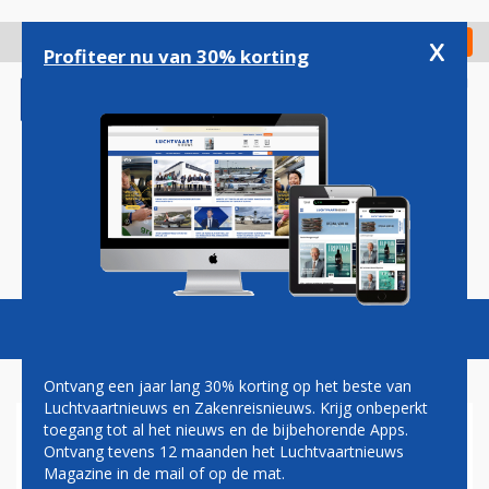
Overslaan
en
x
Digitaal Magazine
Registreer
Check in
naar
Profiteer nu van 30% korting
de
inhoud
gaan
Magazine
Podcasts
Vacatures
Toggl
naviga
Ontvang een jaar lang 30% korting op het beste van
Luchtvaartnieuws en Zakenreisnieuws. Krijg onbeperkt
toegang tot al het nieuws en de bijbehorende Apps.
SWIFTAIR: GEEN
Ontvang tevens 12 maanden het Luchtvaartnieuws
OVERLEVENDEN
Magazine in de mail of op de mat.