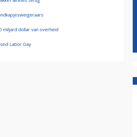
kket airlines terug
mondkapjesweigeraars
 miljard dollar van overheid
 rond Labor Day