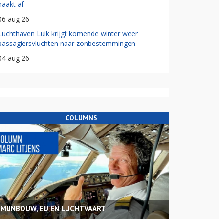
haakt af
06 aug 26
Luchthaven Luik krijgt komende winter weer
passagiersvluchten naar zonbestemmingen
04 aug 26
COLUMNS
MIJNBOUW, EU EN LUCHTVAART