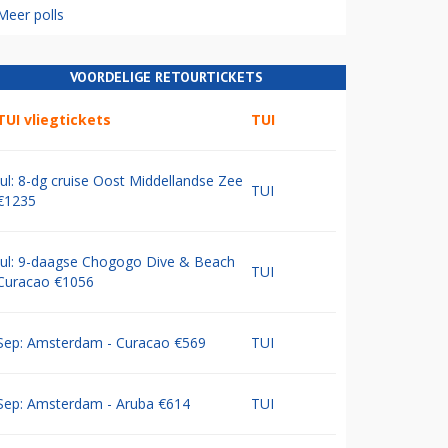
Meer polls
VOORDELIGE RETOURTICKETS
TUI vliegtickets
TUI
Jul: 8-dg cruise Oost Middellandse Zee
TUI
€1235
Jul: 9-daagse Chogogo Dive & Beach
TUI
Curacao €1056
Sep: Amsterdam - Curacao €569
TUI
Sep: Amsterdam - Aruba €614
TUI