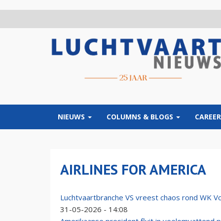
Overslaan
en
naar
de
inhoud
gaan
NIEUWS
COLUMNS & BLOGS
CAREER
AIRLINES FOR AMERICA
Luchtvaartbranche VS vreest chaos rond WK Vo
31-05-2026 - 14:08