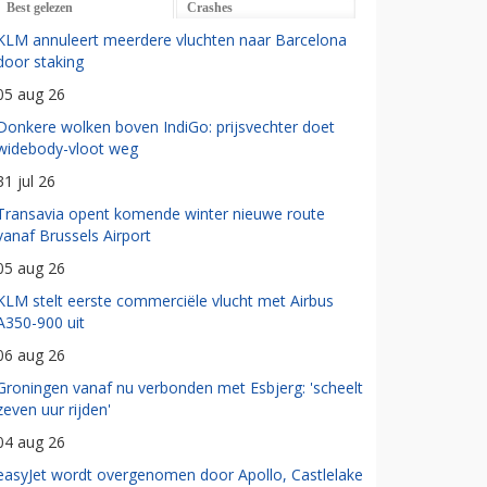
Best gelezen
Crashes
KLM annuleert meerdere vluchten naar Barcelona
door staking
05 aug 26
Donkere wolken boven IndiGo: prijsvechter doet
widebody-vloot weg
31 jul 26
Transavia opent komende winter nieuwe route
vanaf Brussels Airport
05 aug 26
KLM stelt eerste commerciële vlucht met Airbus
A350-900 uit
06 aug 26
Groningen vanaf nu verbonden met Esbjerg: 'scheelt
zeven uur rijden'
04 aug 26
easyJet wordt overgenomen door Apollo, Castlelake