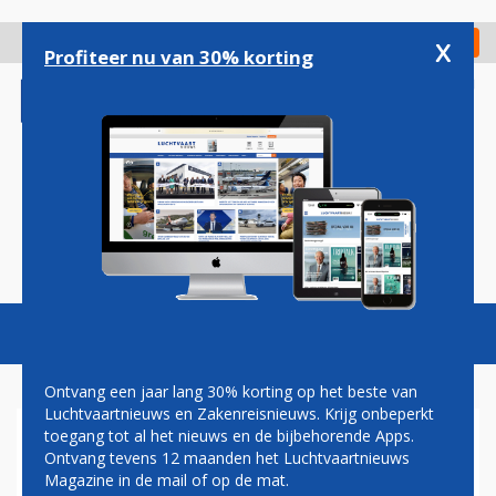
Overslaan
en
x
Digitaal Magazine
Registreer
Check in
naar
Profiteer nu van 30% korting
de
inhoud
gaan
Magazine
Podcasts
Vacatures
Toggl
naviga
Ontvang een jaar lang 30% korting op het beste van
Luchtvaartnieuws en Zakenreisnieuws. Krijg onbeperkt
toegang tot al het nieuws en de bijbehorende Apps.
AMAZON AIR
Ontvang tevens 12 maanden het Luchtvaartnieuws
Magazine in de mail of op de mat.