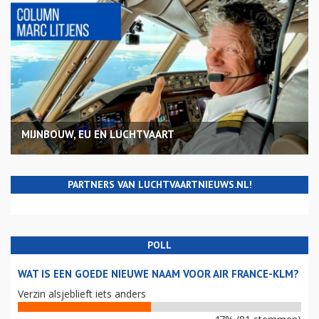
MIJNBOUW, EU EN LUCHTVAART
PARTNERS VAN LUCHTVAARTNIEUWS.NL!
POLL
WAT IS EEN GOEDE NIEUWE NAAM VOOR AIR FRANCE-KLM?
Verzin alsjeblieft iets anders