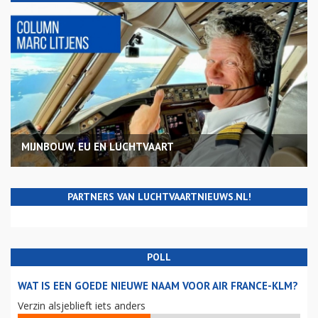
MIJNBOUW, EU EN LUCHTVAART
PARTNERS VAN LUCHTVAARTNIEUWS.NL!
POLL
WAT IS EEN GOEDE NIEUWE NAAM VOOR AIR FRANCE-KLM?
Verzin alsjeblieft iets anders