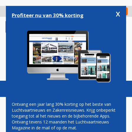
Overslaan
en
x
Digitaal Magazine
Registreer
Check in
naar
Profiteer nu van 30% korting
de
inhoud
gaan
Magazine
Podcasts
Vacatures
Toggl
naviga
Ontvang een jaar lang 30% korting op het beste van
Luchtvaartnieuws en Zakenreisnieuws. Krijg onbeperkt
toegang tot al het nieuws en de bijbehorende Apps.
AMERICAN EAGLE
Ontvang tevens 12 maanden het Luchtvaartnieuws
Magazine in de mail of op de mat.