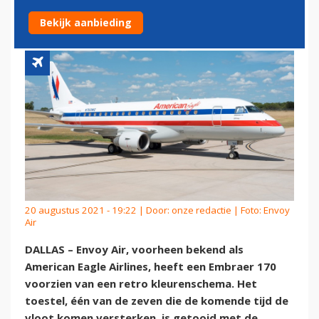
KLEURENSCHEMA
Bekijk aanbieding
20 augustus 2021 - 19:22 | Door:
onze redactie
| Foto: Envoy
Air
DALLAS – Envoy Air, voorheen bekend als
American Eagle Airlines, heeft een Embraer 170
voorzien van een retro kleurenschema. Het
toestel, één van de zeven die de komende tijd de
vloot komen versterken, is getooid met de