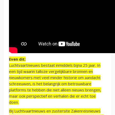
Even dit:
Luchtvaartnieuws bestaat inmiddels bijna 25 jaar. In
een tijd waarin talloze vergelijkbare bronnen en
nieuwkomers met veel minder historie om aandacht
schreeuwen, is het belangrijk om betrouwbare
platforms te hebben die niet alleen nieuws brengen,
maar ook perspectief en verhalen die er echt toe
doen.
Bij Luchtvaartnieuws en zustersite Zakenreisnieuws