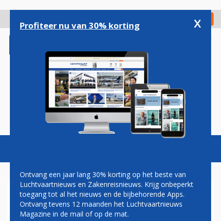
Overslaan
en
x
Digitaal Magazine
Registreer
Check in
naar
Profiteer nu van 30% korting
de
inhoud
gaan
Magazine
Podcasts
Vacatures
Toggl
naviga
Ontvang een jaar lang 30% korting op het beste van
Luchtvaartnieuws en Zakenreisnieuws. Krijg onbeperkt
toegang tot al het nieuws en de bijbehorende Apps.
ENVOY AIR VOORZIET
Ontvang tevens 12 maanden het Luchtvaartnieuws
EMBRAER 170 VAN RETRO
Magazine in de mail of op de mat.