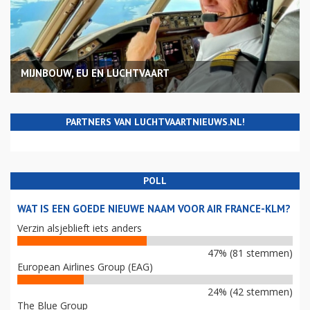
MIJNBOUW, EU EN LUCHTVAART
PARTNERS VAN LUCHTVAARTNIEUWS.NL!
POLL
WAT IS EEN GOEDE NIEUWE NAAM VOOR AIR FRANCE-KLM?
Verzin alsjeblieft iets anders
47% (81 stemmen)
European Airlines Group (EAG)
24% (42 stemmen)
The Blue Group