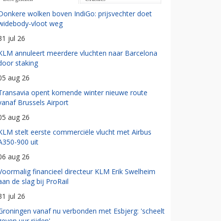
Donkere wolken boven IndiGo: prijsvechter doet
widebody-vloot weg
31 jul 26
KLM annuleert meerdere vluchten naar Barcelona
door staking
05 aug 26
Transavia opent komende winter nieuwe route
vanaf Brussels Airport
05 aug 26
KLM stelt eerste commerciële vlucht met Airbus
A350-900 uit
06 aug 26
Voormalig financieel directeur KLM Erik Swelheim
aan de slag bij ProRail
31 jul 26
Groningen vanaf nu verbonden met Esbjerg: 'scheelt
zeven uur rijden'