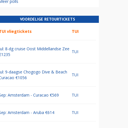
Meer polls
VOORDELIGE RETOURTICKETS
TUI vliegtickets
TUI
Jul: 8-dg cruise Oost Middellandse Zee
TUI
€1235
Jul: 9-daagse Chogogo Dive & Beach
TUI
Curacao €1056
Sep: Amsterdam - Curacao €569
TUI
Sep: Amsterdam - Aruba €614
TUI