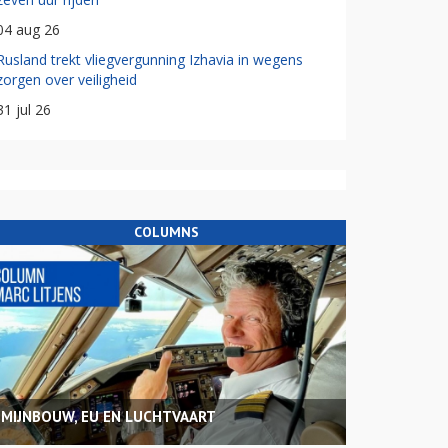
04 aug 26
Rusland trekt vliegvergunning Izhavia in wegens
zorgen over veiligheid
31 jul 26
COLUMNS
MIJNBOUW, EU EN LUCHTVAART