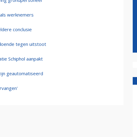
ving grondpersoneel
s als werknemers
eldere conclusie
doende tegen uitstoot
atie Schiphol aanpakt
zijn geautomatiseerd
ervangen'