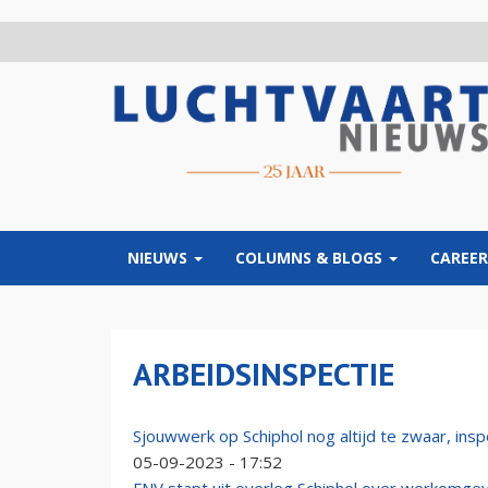
Overslaan
en
naar
de
inhoud
gaan
NIEUWS
COLUMNS & BLOGS
CAREER
ARBEIDSINSPECTIE
Sjouwwerk op Schiphol nog altijd te zwaar, inspe
05-09-2023 - 17:52