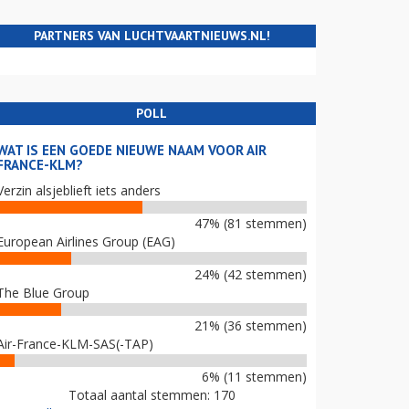
PARTNERS VAN LUCHTVAARTNIEUWS.NL!
POLL
WAT IS EEN GOEDE NIEUWE NAAM VOOR AIR
FRANCE-KLM?
Verzin alsjeblieft iets anders
47% (81 stemmen)
European Airlines Group (EAG)
24% (42 stemmen)
The Blue Group
21% (36 stemmen)
Air-France-KLM-SAS(-TAP)
6% (11 stemmen)
Totaal aantal stemmen: 170