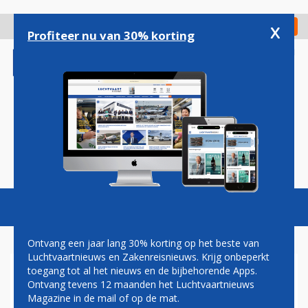
Overslaan
en
x
Digitaal Magazine
Registreer
Check in
naar
Profiteer nu van 30% korting
de
inhoud
gaan
Magazine
Podcasts
Vacatures
Toggl
naviga
Ontvang een jaar lang 30% korting op het beste van
Luchtvaartnieuws en Zakenreisnieuws. Krijg onbeperkt
toegang tot al het nieuws en de bijbehorende Apps.
ATHENE
Ontvang tevens 12 maanden het Luchtvaartnieuws
Magazine in de mail of op de mat.