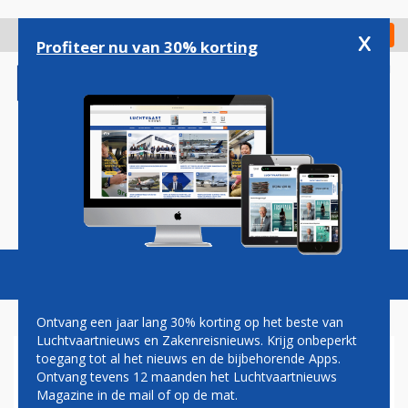
Overslaan
en
x
Digitaal Magazine
Registreer
Check in
naar
Profiteer nu van 30% korting
de
inhoud
gaan
Magazine
Podcasts
Vacatures
Toggl
naviga
Ontvang een jaar lang 30% korting op het beste van
Luchtvaartnieuws en Zakenreisnieuws. Krijg onbeperkt
toegang tot al het nieuws en de bijbehorende Apps.
OMAN AIR VANAF VOLGEND
Ontvang tevens 12 maanden het Luchtvaartnieuws
JAAR NAAR ATHENE
Magazine in de mail of op de mat.