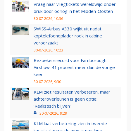
Vraag naar vliegtickets wereldwijd onder
druk door oorlog in het Midden-Oosten
30-07-2026, 10:36
SWISS-Airbus A330 wijkt uit nadat
koptelefoonoplader rook in cabine
veroorzaakt
30-07-2026, 10:23
Bezoekersrecord voor Farnborough
Airshow: 41 procent meer dan de vorige
keer
30-07-2026, 9:30
KLM ziet resultaten verbeteren, maar
achteroverleunen is geen optie:
‘Realistisch blijven’
30-07-2026, 9:29
KLM laat verbetering zien in tweede
kwartaal, maar de weg is nog lang