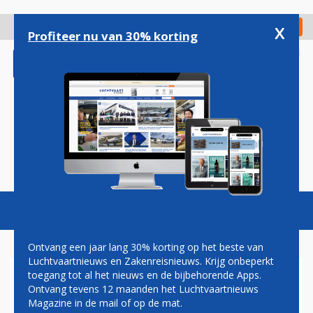
Overslaan
en
x
Digitaal Magazine
Registreer
Check in
naar
Profiteer nu van 30% korting
de
inhoud
gaan
Magazine
Podcasts
Vacatures
Toggl
naviga
Ontvang een jaar lang 30% korting op het beste van
Luchtvaartnieuws en Zakenreisnieuws. Krijg onbeperkt
toegang tot al het nieuws en de bijbehorende Apps.
AZOREN
Ontvang tevens 12 maanden het Luchtvaartnieuws
Magazine in de mail of op de mat.