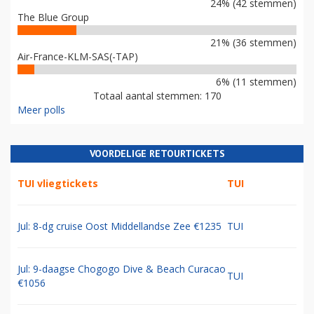
24% (42 stemmen)
The Blue Group
21% (36 stemmen)
Air-France-KLM-SAS(-TAP)
6% (11 stemmen)
Totaal aantal stemmen: 170
Meer polls
VOORDELIGE RETOURTICKETS
TUI vliegtickets
TUI
Jul: 8-dg cruise Oost Middellandse Zee €1235
TUI
Jul: 9-daagse Chogogo Dive & Beach Curacao
TUI
€1056