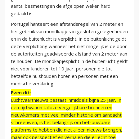
aantal besmettingen de afgelopen weken hard
gedaald is.
Portugal hanteert een afstandsregel van 2 meter en
het gebruik van mondkapjes in gesloten gelegenheden
en in de buitenlucht is verplicht. In de buitenlucht geldt
deze verplichting wanneer het niet mogelijk is de door
de autoriteiten geadviseerde afstand van 2 meter aan
te houden. De mondkapjesplicht in de buitenlucht geldt
niet voor kinderen tot 10 jaar, personen die tot
hetzelfde huishouden horen en personen met een
medische verklaring.
Even dit:
Luchtvaartnieuws bestaat inmiddels bijna 25 jaar. In
een tijd waarin talloze vergelijkbare bronnen en
nieuwkomers met veel minder historie om aandacht
schreeuwen, is het belangrijk om betrouwbare
platforms te hebben die niet alleen nieuws brengen,
maar ook perspectief en verhalen die er echt toe