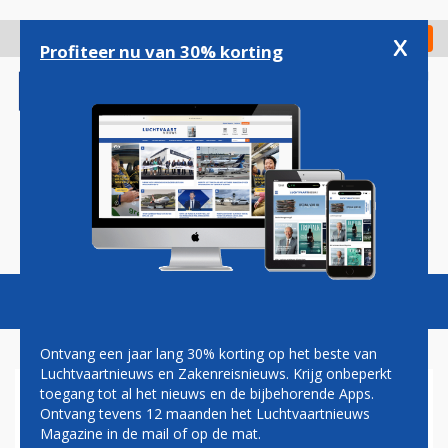
Overslaan
en
x
Digitaal Magazine
Registreer
Check in
naar
Profiteer nu van 30% korting
de
inhoud
gaan
Magazine
Podcasts
Vacatures
Toggl
naviga
Ontvang een jaar lang 30% korting op het beste van
Luchtvaartnieuws en Zakenreisnieuws. Krijg onbeperkt
toegang tot al het nieuws en de bijbehorende Apps.
REIZIGERS NAAR PORTUGAL
Ontvang tevens 12 maanden het Luchtvaartnieuws
NA AANKOMST NIET MEER IN
Magazine in de mail of op de mat.