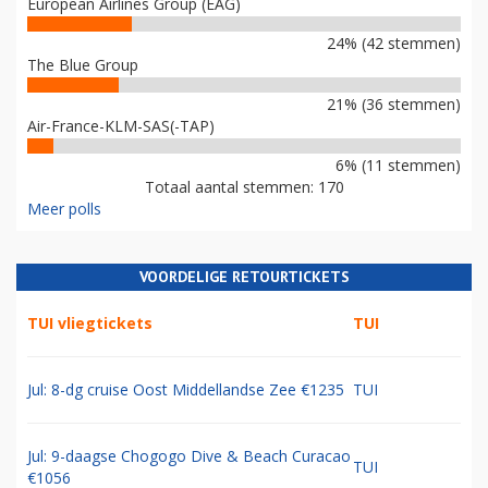
European Airlines Group (EAG)
24% (42 stemmen)
The Blue Group
21% (36 stemmen)
Air-France-KLM-SAS(-TAP)
6% (11 stemmen)
Totaal aantal stemmen: 170
Meer polls
VOORDELIGE RETOURTICKETS
TUI vliegtickets
TUI
Jul: 8-dg cruise Oost Middellandse Zee €1235
TUI
Jul: 9-daagse Chogogo Dive & Beach Curacao
TUI
€1056