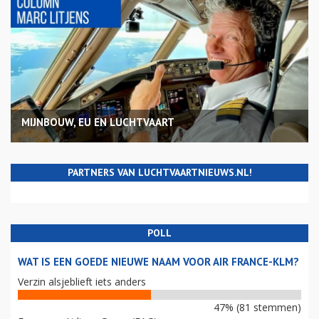
MIJNBOUW, EU EN LUCHTVAART
PARTNERS VAN LUCHTVAARTNIEUWS.NL!
POLL
WAT IS EEN GOEDE NIEUWE NAAM VOOR AIR FRANCE-KLM?
Verzin alsjeblieft iets anders
47% (81 stemmen)