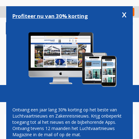
Overslaan
en
x
Digitaal Magazine
Registreer
Check in
naar
Profiteer nu van 30% korting
de
inhoud
gaan
Magazine
Podcasts
Vacatures
Toggl
naviga
Ontvang een jaar lang 30% korting op het beste van
Luchtvaartnieuws en Zakenreisnieuws. Krijg onbeperkt
toegang tot al het nieuws en de bijbehorende Apps.
BEZETTINGSGRAAD
Ontvang tevens 12 maanden het Luchtvaartnieuws
Magazine in de mail of op de mat.