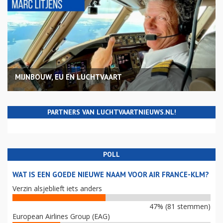
MIJNBOUW, EU EN LUCHTVAART
PARTNERS VAN LUCHTVAARTNIEUWS.NL!
POLL
WAT IS EEN GOEDE NIEUWE NAAM VOOR AIR FRANCE-KLM?
Verzin alsjeblieft iets anders
47% (81 stemmen)
European Airlines Group (EAG)