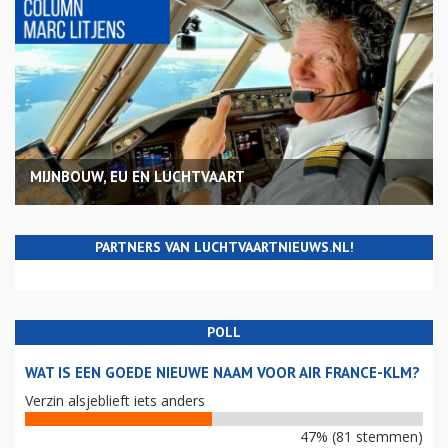
MIJNBOUW, EU EN LUCHTVAART
PARTNERS VAN LUCHTVAARTNIEUWS.NL!
POLL
WAT IS EEN GOEDE NIEUWE NAAM VOOR AIR FRANCE-KLM?
Verzin alsjeblieft iets anders
47% (81 stemmen)