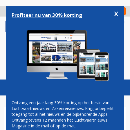
Overslaan
en
x
Digitaal Magazine
Registreer
Check in
naar
Profiteer nu van 30% korting
de
inhoud
gaan
Magazine
Podcasts
Vacatures
Toggl
naviga
Ontvang een jaar lang 30% korting op het beste van
Luchtvaartnieuws en Zakenreisnieuws. Krijg onbeperkt
toegang tot al het nieuws en de bijbehorende Apps.
BLACKLISTING
Ontvang tevens 12 maanden het Luchtvaartnieuws
Magazine in de mail of op de mat.