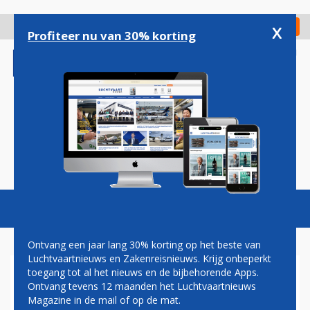
Overslaan
en
x
Digitaal Magazine
Registreer
Check in
naar
Profiteer nu van 30% korting
de
inhoud
gaan
Magazine
Podcasts
Vacatures
Toggl
naviga
Ontvang een jaar lang 30% korting op het beste van
Luchtvaartnieuws en Zakenreisnieuws. Krijg onbeperkt
toegang tot al het nieuws en de bijbehorende Apps.
BLADE
Ontvang tevens 12 maanden het Luchtvaartnieuws
Magazine in de mail of op de mat.