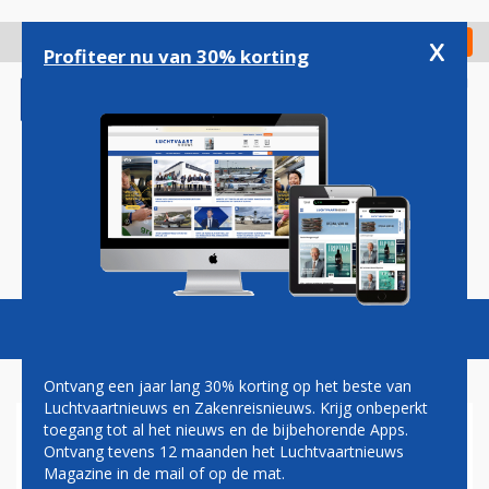
Overslaan
en
x
Digitaal Magazine
Registreer
Check in
naar
Profiteer nu van 30% korting
de
inhoud
gaan
Magazine
Podcasts
Vacatures
Toggl
naviga
Ontvang een jaar lang 30% korting op het beste van
Luchtvaartnieuws en Zakenreisnieuws. Krijg onbeperkt
toegang tot al het nieuws en de bijbehorende Apps.
BOEING 777F
Ontvang tevens 12 maanden het Luchtvaartnieuws
Magazine in de mail of op de mat.