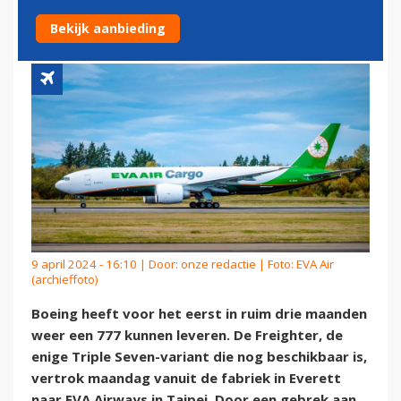
WEER EEN 777
Bekijk aanbieding
9 april 2024 - 16:10 | Door:
onze redactie
| Foto: EVA Air
(archieffoto)
Boeing heeft voor het eerst in ruim drie maanden
weer een 777 kunnen leveren. De Freighter, de
enige Triple Seven-variant die nog beschikbaar is,
vertrok maandag vanuit de fabriek in Everett
naar EVA Airways in Taipei. Door een gebrek aan