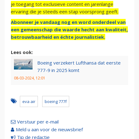
je toegang tot exclusieve content en jarenlange
ervaring die je steeds een stap voorsprong geeft.
Abonneer je vandaag nog en word onderdeel van
een gemeenschap die waarde hecht aan kwaliteit,
betrouwbaarheid en échte journalistiek.
Lees ook:
Boeing verzekert Lufthansa dat eerste
777-9 in 2025 komt
08-03-2024, 12:01
eva air
boeing 777f
Verstuur per e-mail
Meld u aan voor de nieuwsbrief
Tip de redactie