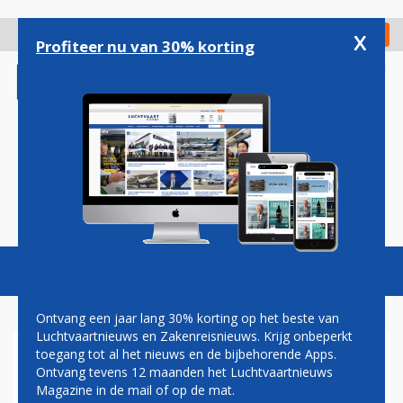
Overslaan
en
x
Digitaal Magazine
Registreer
Check in
naar
Profiteer nu van 30% korting
de
inhoud
gaan
Magazine
Podcasts
Vacatures
Toggl
naviga
Ontvang een jaar lang 30% korting op het beste van
Luchtvaartnieuws en Zakenreisnieuws. Krijg onbeperkt
toegang tot al het nieuws en de bijbehorende Apps.
BOEING LEVERT VOOR HET
Ontvang tevens 12 maanden het Luchtvaartnieuws
EERST IN RUIM 3 MAANDEN
Magazine in de mail of op de mat.