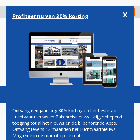
Overslaan
en
x
Digitaal Magazine
Registreer
Check in
naar
Profiteer nu van 30% korting
de
inhoud
gaan
Magazine
Podcasts
Vacatures
Toggl
naviga
Ontvang een jaar lang 30% korting op het beste van
Luchtvaartnieuws en Zakenreisnieuws. Krijg onbeperkt
toegang tot al het nieuws en de bijbehorende Apps.
BOEKINGEN
Ontvang tevens 12 maanden het Luchtvaartnieuws
Magazine in de mail of op de mat.