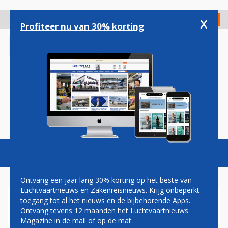
Overslaan
en
x
Digitaal Magazine
Registreer
Check in
naar
Profiteer nu van 30% korting
de
inhoud
gaan
Magazine
Podcasts
Vacatures
Toggl
naviga
Ontvang een jaar lang 30% korting op het beste van
Luchtvaartnieuws en Zakenreisnieuws. Krijg onbeperkt
toegang tot al het nieuws en de bijbehorende Apps.
BOOM
Ontvang tevens 12 maanden het Luchtvaartnieuws
Magazine in de mail of op de mat.