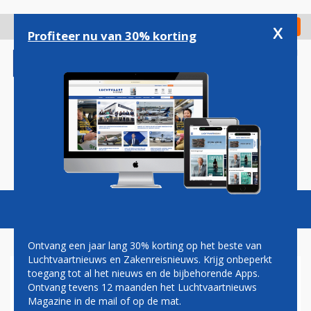
Overslaan
en
x
Digitaal Magazine
Registreer
Check in
naar
Profiteer nu van 30% korting
de
inhoud
gaan
Magazine
Podcasts
Vacatures
Toggl
naviga
Ontvang een jaar lang 30% korting op het beste van
Luchtvaartnieuws en Zakenreisnieuws. Krijg onbeperkt
toegang tot al het nieuws en de bijbehorende Apps.
BREEZE AIRWAYS
Ontvang tevens 12 maanden het Luchtvaartnieuws
Magazine in de mail of op de mat.