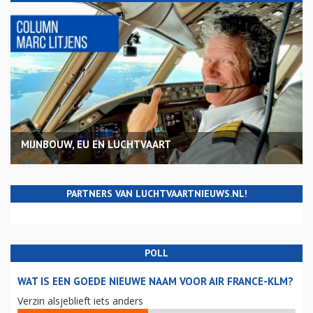
MIJNBOUW, EU EN LUCHTVAART
PARTNERS VAN LUCHTVAARTNIEUWS.NL!
POLL
WAT IS EEN GOEDE NIEUWE NAAM VOOR AIR FRANCE-KLM?
Verzin alsjeblieft iets anders