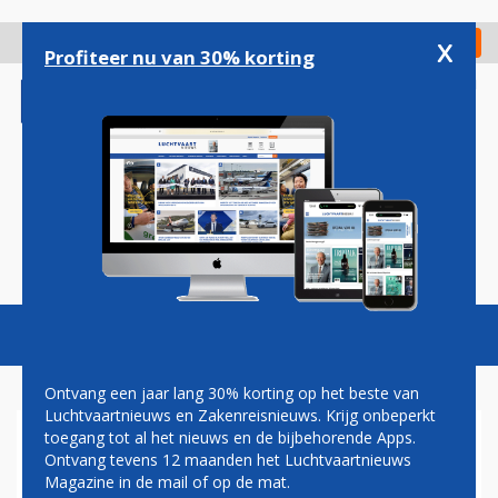
Overslaan
en
x
Digitaal Magazine
Registreer
Check in
naar
Profiteer nu van 30% korting
de
inhoud
gaan
Magazine
Podcasts
Vacatures
Toggl
naviga
Ontvang een jaar lang 30% korting op het beste van
Luchtvaartnieuws en Zakenreisnieuws. Krijg onbeperkt
toegang tot al het nieuws en de bijbehorende Apps.
BUK-RAKET
Ontvang tevens 12 maanden het Luchtvaartnieuws
Magazine in de mail of op de mat.