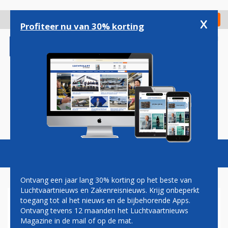
Overslaan
en
x
Digitaal Magazine
Registreer
Check in
naar
Profiteer nu van 30% korting
de
inhoud
gaan
Magazine
Podcasts
Vacatures
Toggl
naviga
Ontvang een jaar lang 30% korting op het beste van
Luchtvaartnieuws en Zakenreisnieuws. Krijg onbeperkt
toegang tot al het nieuws en de bijbehorende Apps.
CABO VERDE AIRLINES
Ontvang tevens 12 maanden het Luchtvaartnieuws
Magazine in de mail of op de mat.