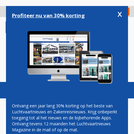
Overslaan
en
x
Digitaal Magazine
Registreer
Check in
naar
Profiteer nu van 30% korting
de
inhoud
gaan
Magazine
Podcasts
Vacatures
Toggl
naviga
Ontvang een jaar lang 30% korting op het beste van
Luchtvaartnieuws en Zakenreisnieuws. Krijg onbeperkt
toegang tot al het nieuws en de bijbehorende Apps.
CASH FLOW
Ontvang tevens 12 maanden het Luchtvaartnieuws
Magazine in de mail of op de mat.