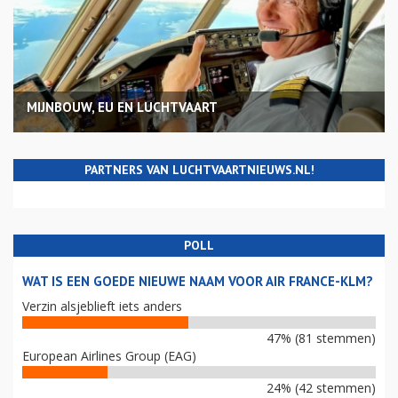
MIJNBOUW, EU EN LUCHTVAART
PARTNERS VAN LUCHTVAARTNIEUWS.NL!
POLL
WAT IS EEN GOEDE NIEUWE NAAM VOOR AIR FRANCE-KLM?
Verzin alsjeblieft iets anders
47% (81 stemmen)
European Airlines Group (EAG)
24% (42 stemmen)