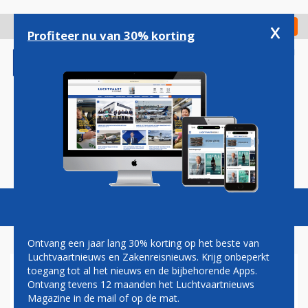
Overslaan
en
x
Digitaal Magazine
Registreer
Check in
naar
Profiteer nu van 30% korting
de
inhoud
gaan
Magazine
Podcasts
Vacatures
Toggl
naviga
Ontvang een jaar lang 30% korting op het beste van
Luchtvaartnieuws en Zakenreisnieuws. Krijg onbeperkt
toegang tot al het nieuws en de bijbehorende Apps.
CESSNA CITATION
Ontvang tevens 12 maanden het Luchtvaartnieuws
Magazine in de mail of op de mat.