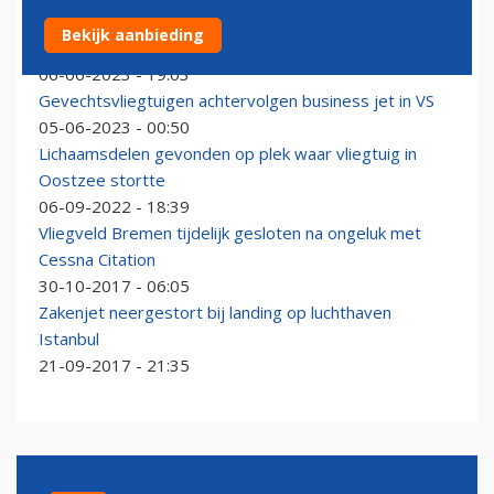
Klimaatactivisten verven privéjet en plakken zich vast
Bekijk aanbieding
aan vleugels
06-06-2023 - 19:03
Gevechtsvliegtuigen achtervolgen business jet in VS
05-06-2023 - 00:50
Lichaamsdelen gevonden op plek waar vliegtuig in
Oostzee stortte
06-09-2022 - 18:39
Vliegveld Bremen tijdelijk gesloten na ongeluk met
Cessna Citation
30-10-2017 - 06:05
Zakenjet neergestort bij landing op luchthaven
Istanbul
21-09-2017 - 21:35