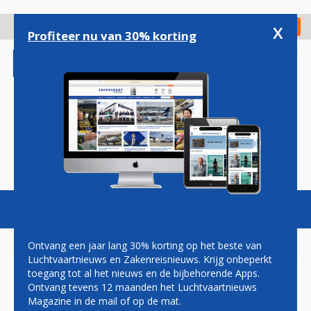
Overslaan
en
x
Digitaal Magazine
Registreer
Check in
naar
Profiteer nu van 30% korting
de
inhoud
gaan
Magazine
Podcasts
Vacatures
Toggl
naviga
Ontvang een jaar lang 30% korting op het beste van
Luchtvaartnieuws en Zakenreisnieuws. Krijg onbeperkt
toegang tot al het nieuws en de bijbehorende Apps.
CHEF-KOK
Ontvang tevens 12 maanden het Luchtvaartnieuws
Magazine in de mail of op de mat.