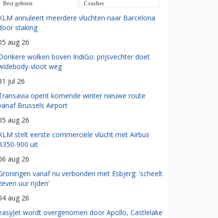
Best gelezen
Crashes
KLM annuleert meerdere vluchten naar Barcelona
door staking
05 aug 26
Donkere wolken boven IndiGo: prijsvechter doet
widebody-vloot weg
31 jul 26
Transavia opent komende winter nieuwe route
vanaf Brussels Airport
05 aug 26
KLM stelt eerste commerciële vlucht met Airbus
A350-900 uit
06 aug 26
Groningen vanaf nu verbonden met Esbjerg: 'scheelt
zeven uur rijden'
04 aug 26
easyJet wordt overgenomen door Apollo, Castlelake