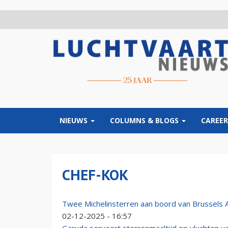
Overslaan
en
naar
de
inhoud
gaan
NIEUWS
COLUMNS & BLOGS
CAREER
CHEF-KOK
Twee Michelinsterren aan boord van Brussels A
02-12-2025 - 16:57