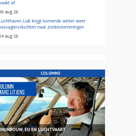
haakt af
06 aug 26
Luchthaven Luik krijgt komende winter weer
passagiersvluchten naar zonbestemmingen
04 aug 26
COLUMNS
MIJNBOUW, EU EN LUCHTVAART