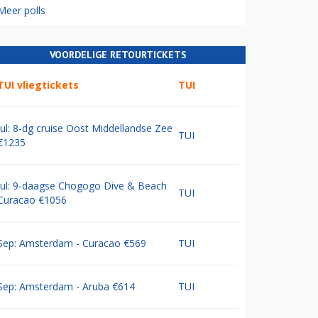
Meer polls
VOORDELIGE RETOURTICKETS
TUI vliegtickets
TUI
Jul: 8-dg cruise Oost Middellandse Zee
TUI
€1235
Jul: 9-daagse Chogogo Dive & Beach
TUI
Curacao €1056
Sep: Amsterdam - Curacao €569
TUI
Sep: Amsterdam - Aruba €614
TUI