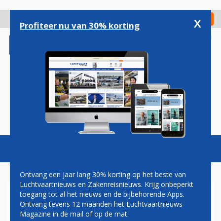
Overslaan
en
x
Digitaal Magazine
Registreer
Check in
naar
Profiteer nu van 30% korting
de
inhoud
gaan
Magazine
Podcasts
Vacatures
Toggl
naviga
Ontvang een jaar lang 30% korting op het beste van
Luchtvaartnieuws en Zakenreisnieuws. Krijg onbeperkt
toegang tot al het nieuws en de bijbehorende Apps.
CLUJ-NAPOCA
Ontvang tevens 12 maanden het Luchtvaartnieuws
Magazine in de mail of op de mat.