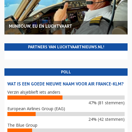
MIJNBOUW, EU EN LUCHTVAART
PARTNERS VAN LUCHTVAARTNIEUWS.NL!
POLL
WAT IS EEN GOEDE NIEUWE NAAM VOOR AIR FRANCE-KLM?
Verzin alsjeblieft iets anders
47% (81 stemmen)
European Airlines Group (EAG)
24% (42 stemmen)
The Blue Group