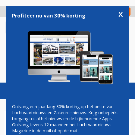
Overslaan
en
x
Digitaal Magazine
Registreer
Check in
naar
Profiteer nu van 30% korting
de
inhoud
gaan
Magazine
Podcasts
Vacatures
Toggl
naviga
Ontvang een jaar lang 30% korting op het beste van
Luchtvaartnieuws en Zakenreisnieuws. Krijg onbeperkt
toegang tot al het nieuws en de bijbehorende Apps.
CLUJ-NAPOCA
Ontvang tevens 12 maanden het Luchtvaartnieuws
Magazine in de mail of op de mat.