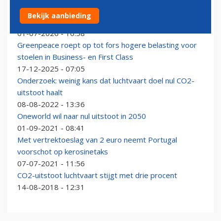
Miljardenrekening voor CO₂-compensatie komt eraan
Bekijk aanbieding
voor luchtvaartmaatschappijen
01-07-2026 - 10:58
Greenpeace roept op tot fors hogere belasting voor
stoelen in Business- en First Class
17-12-2025 - 07:05
Onderzoek: weinig kans dat luchtvaart doel nul CO2-
uitstoot haalt
08-08-2022 - 13:36
Oneworld wil naar nul uitstoot in 2050
01-09-2021 - 08:41
Met vertrektoeslag van 2 euro neemt Portugal
voorschot op kerosinetaks
07-07-2021 - 11:56
CO2-uitstoot luchtvaart stijgt met drie procent
14-08-2018 - 12:31