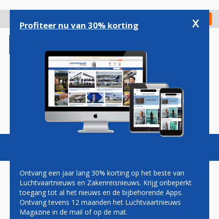
Overslaan
en
x
Digitaal Magazine
Registreer
Check in
naar
Profiteer nu van 30% korting
de
inhoud
gaan
Magazine
Podcasts
Vacatures
Toggl
naviga
Ontvang een jaar lang 30% korting op het beste van
Luchtvaartnieuws en Zakenreisnieuws. Krijg onbeperkt
toegang tot al het nieuws en de bijbehorende Apps.
CO2-UITSTOOT
Ontvang tevens 12 maanden het Luchtvaartnieuws
Magazine in de mail of op de mat.