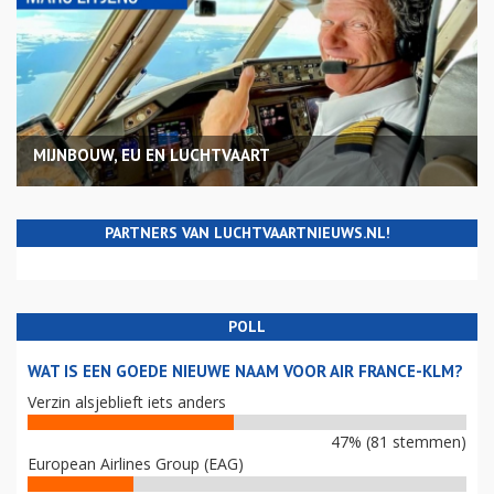
MIJNBOUW, EU EN LUCHTVAART
PARTNERS VAN LUCHTVAARTNIEUWS.NL!
POLL
WAT IS EEN GOEDE NIEUWE NAAM VOOR AIR FRANCE-KLM?
Verzin alsjeblieft iets anders
47% (81 stemmen)
European Airlines Group (EAG)