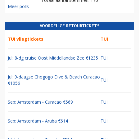
Totaal aantal stemmen: 170
Meer polls
VOORDELIGE RETOURTICKETS
TUI vliegtickets
TUI
Jul: 8-dg cruise Oost Middellandse Zee €1235
TUI
Jul: 9-daagse Chogogo Dive & Beach Curacao
TUI
€1056
Sep: Amsterdam - Curacao €569
TUI
Sep: Amsterdam - Aruba €614
TUI