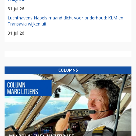
31 jul 26
Luchthavens Napels maand dicht voor onderhoud: KLM en
Transavia wijken uit
31 jul 26
COLUMNS