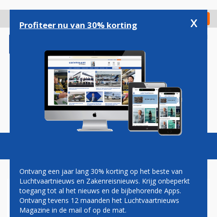
Overslaan
en
x
Digitaal Magazine
Registreer
Check in
naar
Profiteer nu van 30% korting
de
inhoud
gaan
Magazine
Podcasts
Vacatures
Toggl
naviga
Ontvang een jaar lang 30% korting op het beste van
Luchtvaartnieuws en Zakenreisnieuws. Krijg onbeperkt
toegang tot al het nieuws en de bijbehorende Apps.
CONFERENCE
Ontvang tevens 12 maanden het Luchtvaartnieuws
Magazine in de mail of op de mat.