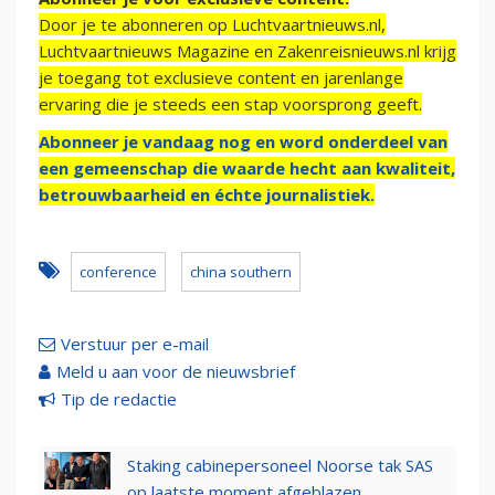
Door je te abonneren op Luchtvaartnieuws.nl,
Luchtvaartnieuws Magazine en Zakenreisnieuws.nl krijg
je toegang tot exclusieve content en jarenlange
ervaring die je steeds een stap voorsprong geeft.
Abonneer je vandaag nog en word onderdeel van
een gemeenschap die waarde hecht aan kwaliteit,
betrouwbaarheid en échte journalistiek.
conference
china southern
Verstuur per e-mail
Meld u aan voor de nieuwsbrief
Tip de redactie
Staking cabinepersoneel Noorse tak SAS
op laatste moment afgeblazen