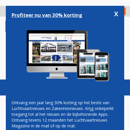
Overslaan
en
x
Digitaal Magazine
Registreer
Check in
naar
Profiteer nu van 30% korting
de
inhoud
gaan
Magazine
Podcasts
Vacatures
Toggl
naviga
Ontvang een jaar lang 30% korting op het beste van
Luchtvaartnieuws en Zakenreisnieuws. Krijg onbeperkt
toegang tot al het nieuws en de bijbehorende Apps.
CHINA SOUTHERN AIRLINES
Ontvang tevens 12 maanden het Luchtvaartnieuws
BEVESTIGD ALS DEELNEMER
Magazine in de mail of op de mat.