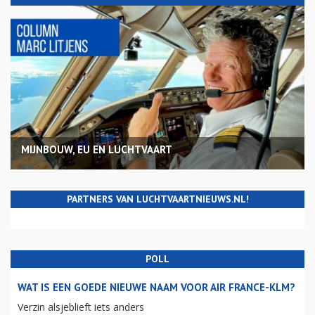
MIJNBOUW, EU EN LUCHTVAART
PARTNERS VAN LUCHTVAARTNIEUWS.NL!
POLL
WAT IS EEN GOEDE NIEUWE NAAM VOOR AIR FRANCE-KLM?
Verzin alsjeblieft iets anders