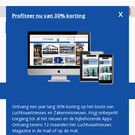
Overslaan
en
x
Digitaal Magazine
Registreer
Check in
naar
Profiteer nu van 30% korting
de
inhoud
gaan
Magazine
Podcasts
Vacatures
Toggl
naviga
Ontvang een jaar lang 30% korting op het beste van
Luchtvaartnieuws en Zakenreisnieuws. Krijg onbeperkt
toegang tot al het nieuws en de bijbehorende Apps.
CONFLICT
Ontvang tevens 12 maanden het Luchtvaartnieuws
Magazine in de mail of op de mat.