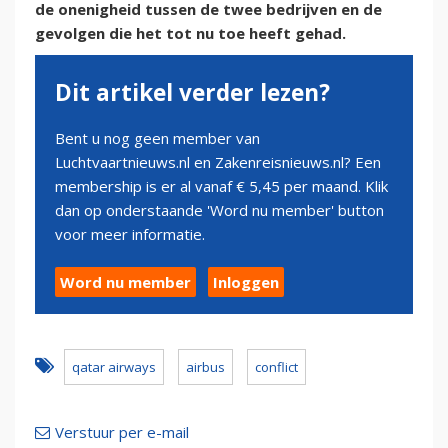
de onenigheid tussen de twee bedrijven en de
gevolgen die het tot nu toe heeft gehad.
Dit artikel verder lezen?
Bent u nog geen member van
Luchtvaartnieuws.nl en Zakenreisnieuws.nl? Een
membership is er al vanaf € 5,45 per maand. Klik
dan op onderstaande 'Word nu member' button
voor meer informatie.
Word nu member
Inloggen
qatar airways
airbus
conflict
Verstuur per e-mail