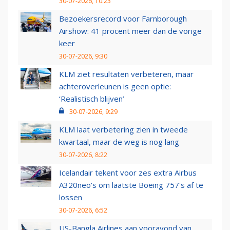
30-07-2026, 10:23
Bezoekersrecord voor Farnborough
Airshow: 41 procent meer dan de vorige
keer
30-07-2026, 9:30
KLM ziet resultaten verbeteren, maar
achteroverleunen is geen optie:
‘Realistisch blijven’
30-07-2026, 9:29
KLM laat verbetering zien in tweede
kwartaal, maar de weg is nog lang
30-07-2026, 8:22
Icelandair tekent voor zes extra Airbus
A320neo's om laatste Boeing 757's af te
lossen
30-07-2026, 6:52
US-Bangla Airlines aan vooravond van