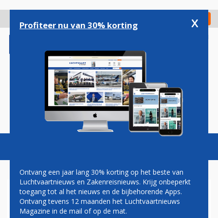
Overslaan
en
x
Digitaal Magazine
Registreer
Check in
naar
Profiteer nu van 30% korting
de
inhoud
gaan
Magazine
Podcasts
Vacatures
Toggl
naviga
Ontvang een jaar lang 30% korting op het beste van
Luchtvaartnieuws en Zakenreisnieuws. Krijg onbeperkt
toegang tot al het nieuws en de bijbehorende Apps.
ANALYSE: AIRBUS EN QATAR
Ontvang tevens 12 maanden het Luchtvaartnieuws
AIRWAYS RUZIËN VERDER
Magazine in de mail of op de mat.