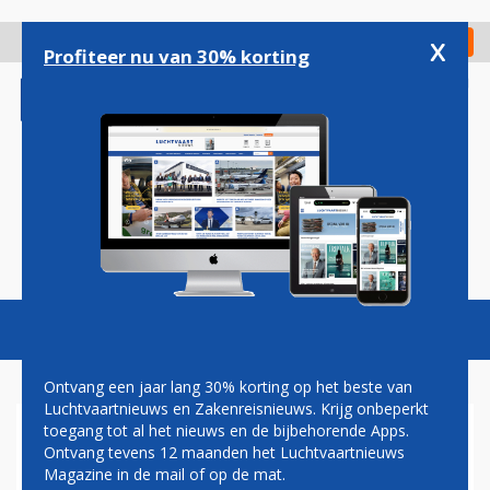
Overslaan
en
x
Digitaal Magazine
Registreer
Check in
naar
Profiteer nu van 30% korting
de
inhoud
gaan
Magazine
Podcasts
Vacatures
Toggl
naviga
Ontvang een jaar lang 30% korting op het beste van
Luchtvaartnieuws en Zakenreisnieuws. Krijg onbeperkt
toegang tot al het nieuws en de bijbehorende Apps.
CYPRUS AIRWAYS
Ontvang tevens 12 maanden het Luchtvaartnieuws
Magazine in de mail of op de mat.