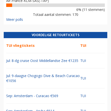
Air-France-KLM-SAS(-TAP)
6% (11 stemmen)
Totaal aantal stemmen: 170
Meer polls
VOORDELIGE RETOURTICKETS
TUI vliegtickets
TUI
Jul: 8-dg cruise Oost Middellandse Zee €1235
TUI
Jul: 9-daagse Chogogo Dive & Beach Curacao
TUI
€1056
Sep: Amsterdam - Curacao €569
TUI
Sep: Amsterdam - Aruba €614
TUI