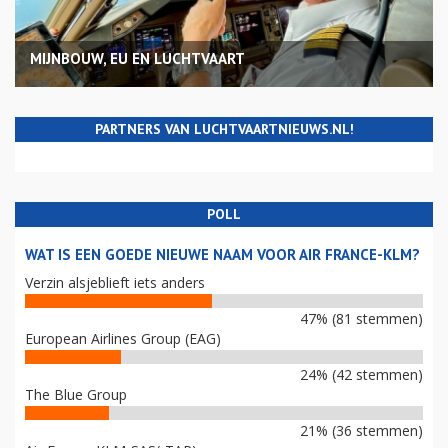
MIJNBOUW, EU EN LUCHTVAART
PARTNERS VAN LUCHTVAARTNIEUWS.NL!
POLL
WAT IS EEN GOEDE NIEUWE NAAM VOOR AIR FRANCE-KLM?
Verzin alsjeblieft iets anders
47% (81 stemmen)
European Airlines Group (EAG)
24% (42 stemmen)
The Blue Group
21% (36 stemmen)