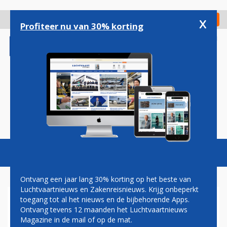
Overslaan
en
x
Digitaal Magazine
Registreer
Check in
naar
Profiteer nu van 30% korting
de
inhoud
gaan
Magazine
Podcasts
Vacatures
Toggl
naviga
Ontvang een jaar lang 30% korting op het beste van
Luchtvaartnieuws en Zakenreisnieuws. Krijg onbeperkt
toegang tot al het nieuws en de bijbehorende Apps.
DENVER
Ontvang tevens 12 maanden het Luchtvaartnieuws
Magazine in de mail of op de mat.