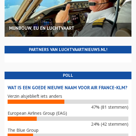
MIJNBOUW, EU EN LUCHTVAART
PARTNERS VAN LUCHTVAARTNIEUWS.NL!
POLL
WAT IS EEN GOEDE NIEUWE NAAM VOOR AIR FRANCE-KLM?
Verzin alsjeblieft iets anders
47% (81 stemmen)
European Airlines Group (EAG)
24% (42 stemmen)
The Blue Group