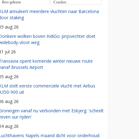
Best gelezen
Crashes
KLM annuleert meerdere vluchten naar Barcelona
door staking
05 aug 26
Donkere wolken boven IndiGo: prijsvechter doet
widebody-vloot weg
31 jul 26
Transavia opent komende winter nieuwe route
vanaf Brussels Airport
05 aug 26
KLM stelt eerste commerciële vlucht met Airbus
A350-900 uit
06 aug 26
Groningen vanaf nu verbonden met Esbjerg: 'scheelt
zeven uur rijden'
04 aug 26
Luchthavens Napels maand dicht voor onderhoud: