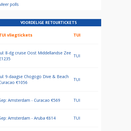
Meer polls
VOORDELIGE RETOURTICKETS
TUI vliegtickets
TUI
Jul: 8-dg cruise Oost Middellandse Zee
TUI
€1235
Jul: 9-daagse Chogogo Dive & Beach
TUI
Curacao €1056
Sep: Amsterdam - Curacao €569
TUI
Sep: Amsterdam - Aruba €614
TUI