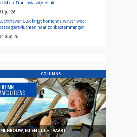
KLM en Transavia wijken uit
31 jul 26
Luchthaven Luik krijgt komende winter weer
passagiersvluchten naar zonbestemmingen
04 aug 26
COLUMNS
MIJNBOUW, EU EN LUCHTVAART