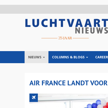
Overslaan
en
naar
de
inhoud
gaan
NIEUWS
COLUMNS & BLOGS
CAREER
AIR FRANCE LANDT VOOR