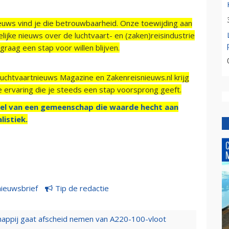
ieuws vind je die betrouwbaarheid. Onze toewijding aan
ijke nieuws over de luchtvaart- en (zaken)reisindustrie
raag een stap voor willen blijven.
Luchtvaartnieuws Magazine en Zakenreisnieuws.nl krijg
e ervaring die je steeds een stap voorsprong geeft.
el van een gemeenschap die waarde hecht aan
listiek.
nieuwsbrief
Tip de redactie
happij gaat afscheid nemen van A220-100-vloot