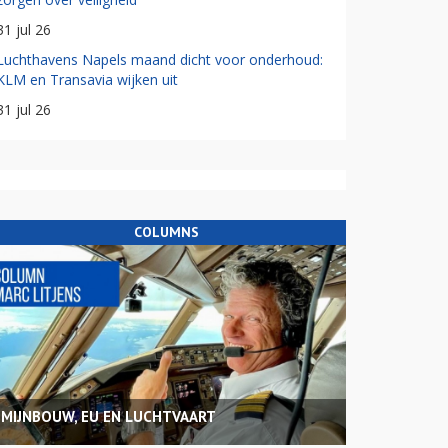
31 jul 26
Luchthavens Napels maand dicht voor onderhoud:
KLM en Transavia wijken uit
31 jul 26
COLUMNS
MIJNBOUW, EU EN LUCHTVAART