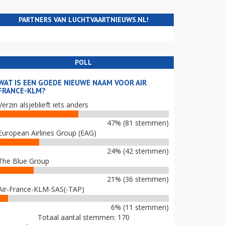
PARTNERS VAN LUCHTVAARTNIEUWS.NL!
POLL
WAT IS EEN GOEDE NIEUWE NAAM VOOR AIR
FRANCE-KLM?
Verzin alsjeblieft iets anders
47% (81 stemmen)
European Airlines Group (EAG)
24% (42 stemmen)
The Blue Group
21% (36 stemmen)
Air-France-KLM-SAS(-TAP)
6% (11 stemmen)
Totaal aantal stemmen: 170