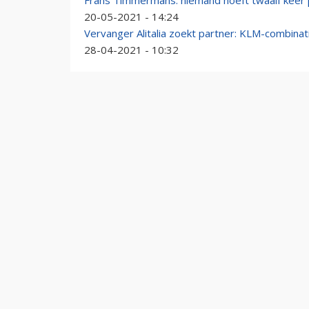
Frans Timmermans: niemand hoeft twaalf keer p
20-05-2021 - 14:24
Vervanger Alitalia zoekt partner: KLM-combinat
28-04-2021 - 10:32