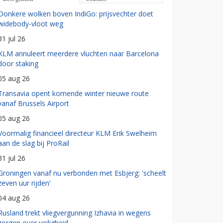
Donkere wolken boven IndiGo: prijsvechter doet
widebody-vloot weg
31 jul 26
KLM annuleert meerdere vluchten naar Barcelona
door staking
05 aug 26
Transavia opent komende winter nieuwe route
vanaf Brussels Airport
05 aug 26
Voormalig financieel directeur KLM Erik Swelheim
aan de slag bij ProRail
31 jul 26
Groningen vanaf nu verbonden met Esbjerg: 'scheelt
zeven uur rijden'
04 aug 26
Rusland trekt vliegvergunning Izhavia in wegens
zorgen over veiligheid