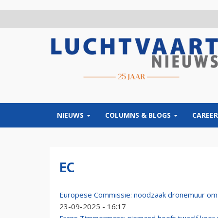
Overslaan
en
naar
de
inhoud
gaan
NIEUWS
COLUMNS & BLOGS
CAREER
EC
Europese Commissie: noodzaak dronemuur om v
23-09-2025 - 16:17