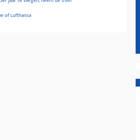
er jaar te vliegen, neem de trein
ie of Lufthansa