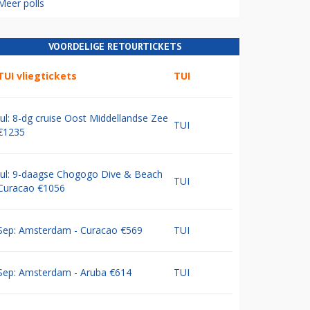
Meer polls
VOORDELIGE RETOURTICKETS
TUI vliegtickets
TUI
Jul: 8-dg cruise Oost Middellandse Zee
TUI
€1235
Jul: 9-daagse Chogogo Dive & Beach
TUI
Curacao €1056
Sep: Amsterdam - Curacao €569
TUI
Sep: Amsterdam - Aruba €614
TUI