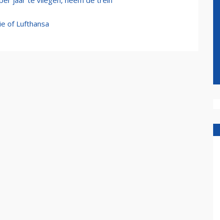
er jaar te vliegen, neem de trein
ie of Lufthansa