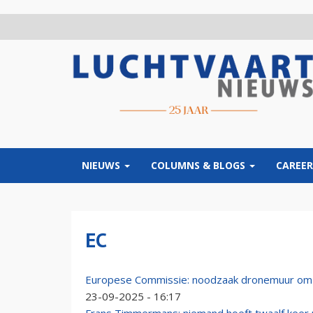
Overslaan
en
naar
de
inhoud
gaan
NIEUWS
COLUMNS & BLOGS
CAREER
EC
Europese Commissie: noodzaak dronemuur om v
23-09-2025 - 16:17