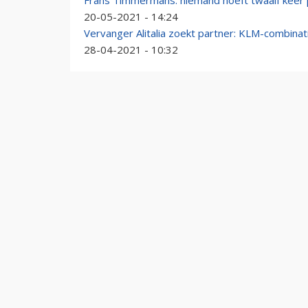
Frans Timmermans: niemand hoeft twaalf keer p
20-05-2021 - 14:24
Vervanger Alitalia zoekt partner: KLM-combinat
28-04-2021 - 10:32