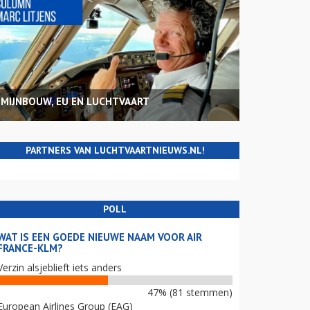
MIJNBOUW, EU EN LUCHTVAART
PARTNERS VAN LUCHTVAARTNIEUWS.NL!
POLL
WAT IS EEN GOEDE NIEUWE NAAM VOOR AIR
FRANCE-KLM?
Verzin alsjeblieft iets anders
47% (81 stemmen)
European Airlines Group (EAG)