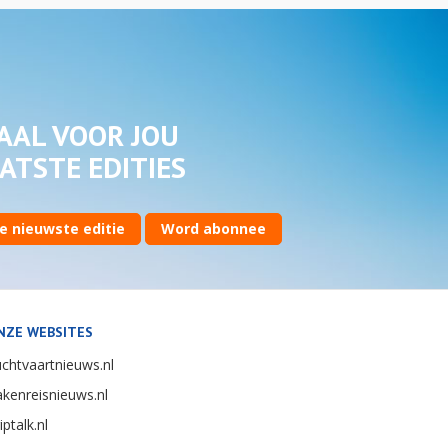
AAL VOOR JOU
ATSTE EDITIES
e nieuwste editie
Word abonnee
NZE WEBSITES
chtvaartnieuws.nl
kenreisnieuws.nl
iptalk.nl