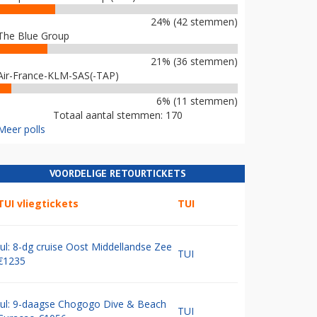
24% (42 stemmen)
The Blue Group
21% (36 stemmen)
Air-France-KLM-SAS(-TAP)
6% (11 stemmen)
Totaal aantal stemmen: 170
Meer polls
VOORDELIGE RETOURTICKETS
TUI vliegtickets
TUI
Jul: 8-dg cruise Oost Middellandse Zee
TUI
€1235
Jul: 9-daagse Chogogo Dive & Beach
TUI