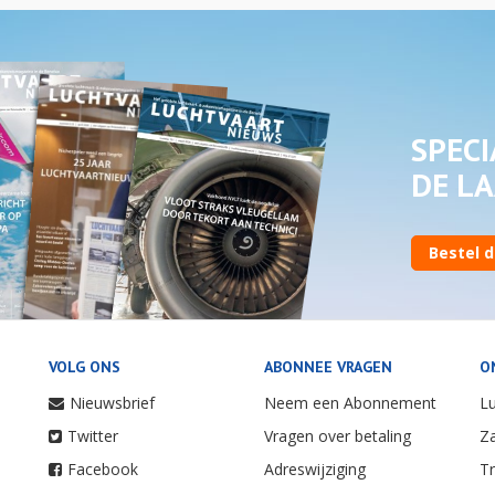
SPECI
DE LA
Bestel d
VOLG ONS
ABONNEE VRAGEN
O
Nieuwsbrief
Neem een Abonnement
Lu
Twitter
Vragen over betaling
Za
Facebook
Adreswijziging
Tr