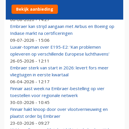
Embraer E195-E2 biedt LATAM kansen: maatschappij
Bekijk aanbieding
zet in op nieuwe bestemmingen
06-08-2026 - 14:27
Embraer kan strijd aangaan met Airbus en Boeing op
Indiase markt na certificeringen
09-07-2026 - 15:06
Luxair-topman over E195-E2: ‘Kan problemen
opleveren op verschillende Europese luchthavens’
26-05-2026 - 12:11
Embraer sterk van start in 2026: levert fors meer
vliegtuigen in eerste kwartaal
06-04-2026 - 12:17
Finnair aast week na Embraer-bestelling op vier
toestellen voor regionale netwerk
30-03-2026 - 10:45
Finnair hakt knoop door over vlootvernieuwing en
plaatst order bij Embraer
23-03-2026 - 09:27