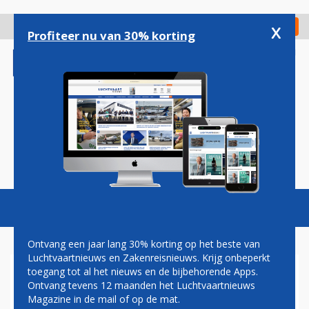
Overslaan
en
x
Digitaal Magazine
Registreer
Check in
naar
Profiteer nu van 30% korting
de
inhoud
gaan
Magazine
Podcasts
Vacatures
Toggl
naviga
Ontvang een jaar lang 30% korting op het beste van
Luchtvaartnieuws en Zakenreisnieuws. Krijg onbeperkt
toegang tot al het nieuws en de bijbehorende Apps.
EMBRAER E195-E2
Ontvang tevens 12 maanden het Luchtvaartnieuws
Magazine in de mail of op de mat.