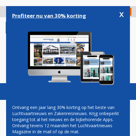
Overslaan
en
x
Digitaal Magazine
Registreer
Check in
naar
Profiteer nu van 30% korting
de
inhoud
gaan
Magazine
Podcasts
Vacatures
Toggl
naviga
Ontvang een jaar lang 30% korting op het beste van
Luchtvaartnieuws en Zakenreisnieuws. Krijg onbeperkt
toegang tot al het nieuws en de bijbehorende Apps.
EMISSIEHANDELSYSTEEM
Ontvang tevens 12 maanden het Luchtvaartnieuws
Magazine in de mail of op de mat.