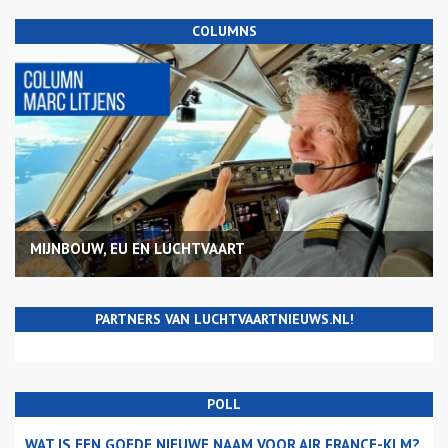
COLUMNS
MIJNBOUW, EU EN LUCHTVAART
PARTNERS VAN LUCHTVAARTNIEUWS.NL!
POLL
WAT IS EEN GOEDE NIEUWE NAAM VOOR AIR FRANCE-KLM?