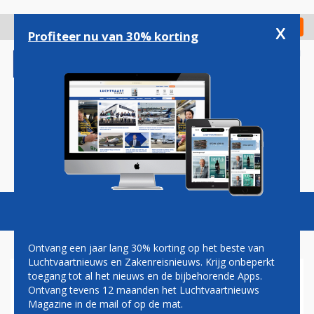
Overslaan
en
x
Digitaal Magazine
Registreer
Check in
naar
Profiteer nu van 30% korting
de
inhoud
gaan
Magazine
Podcasts
Vacatures
Toggl
naviga
Ontvang een jaar lang 30% korting op het beste van
Luchtvaartnieuws en Zakenreisnieuws. Krijg onbeperkt
toegang tot al het nieuws en de bijbehorende Apps.
ESCORT
Ontvang tevens 12 maanden het Luchtvaartnieuws
Magazine in de mail of op de mat.