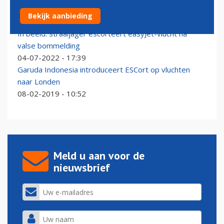
Polen escorteert Russisch vliegtuig boven Oostzee
Bekijk aanbieding
29-10-2025 - 08:48
In beeld: straaljager escorteert easyJet-vlucht na
valse bommelding
04-07-2022 - 17:39
Garuda Indonesia introduceert ESCort op vluchten
naar Londen
08-02-2019 - 10:52
Meld u aan voor de
nieuwsbrief