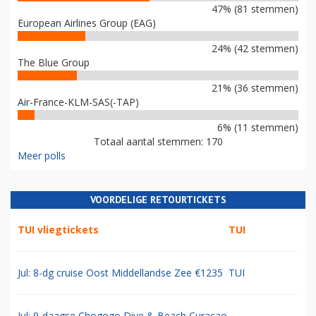
47% (81 stemmen)
European Airlines Group (EAG)
24% (42 stemmen)
The Blue Group
21% (36 stemmen)
Air-France-KLM-SAS(-TAP)
6% (11 stemmen)
Totaal aantal stemmen: 170
Meer polls
VOORDELIGE RETOURTICKETS
TUI vliegtickets
TUI
Jul: 8-dg cruise Oost Middellandse Zee €1235
TUI
Jul: 9-daagse Chogogo Dive & Beach Curacao