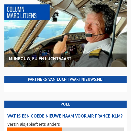
MIJNBOUW, EU EN LUCHTVAART
PARTNERS VAN LUCHTVAARTNIEUWS.NL!
POLL
WAT IS EEN GOEDE NIEUWE NAAM VOOR AIR FRANCE-KLM?
Verzin alsjeblieft iets anders