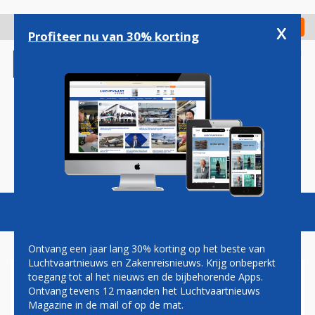
Overslaan
en
x
Digitaal Magazine
Registreer
Check in
naar
Profiteer nu van 30% korting
de
inhoud
gaan
Magazine
Podcasts
Vacatures
Toggl
naviga
Ontvang een jaar lang 30% korting op het beste van
Luchtvaartnieuws en Zakenreisnieuws. Krijg onbeperkt
toegang tot al het nieuws en de bijbehorende Apps.
EU261
Ontvang tevens 12 maanden het Luchtvaartnieuws
Magazine in de mail of op de mat.